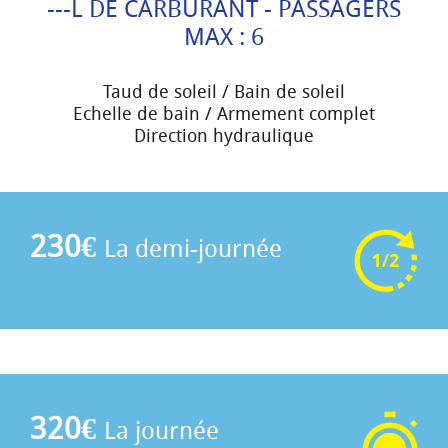
---L DE CARBURANT - PASSAGERS
MAX : 6
Taud de soleil / Bain de soleil
Echelle de bain / Armement complet
Direction hydraulique
230€
La demi-journée
320€
La journée