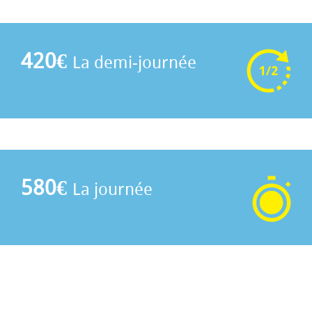
420€
La demi-journée
580€
La journée